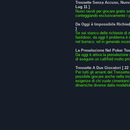
Tressette Senza Accuso, Nuov
Lug 11 ]
Nuovi tavoli per giocare gratis s
conteggiando esclusivamente i pu
Da Oggi è Impossibile Richie
]
Se sei stanco delle richieste di 
fastidiosi, da oggi il problema è 
nel burraco, ed in generale ovun
La Preselezione Nel Poker Te
Da oggi è attiva la preselezione
di eseguire un call/fold molto pri
Tressette A Due Giocatori
[ 22 
Per tutti gli amanti del Tressett
possibile giocare anche nella mo
esigenze di chi vuole cimentarsi
dinamiche diverse dalla modalità 