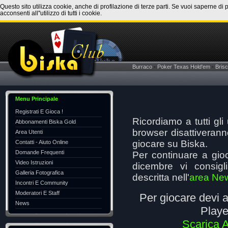
Questo sito utilizza cookie, anche di profilazione di terze parti. Se vuoi saperne di 
acconsenti all''utilizzo di tutti i cookie.
Burraco
-
Poker Texas Hold'em
-
Brisc
Menu Principale
Registrati E Gioca !
Ricordiamo a tutti gli
Abbonamenti Biska Gold
browser disattiverann
Area Utenti
giocare su Biska.
Contatti - Aiuto Online
Domande Frequenti
Per continuare a gio
Video Istruzioni
dicembre vi consigl
Galleria Fotografica
descritta nell'
area Ne
Incontri E Community
Moderatori E Staff
Per giocare devi 
News
Playe
Scarica 