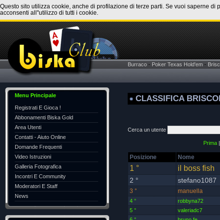
Questo sito utilizza cookie, anche di profilazione di terze parti. Se vuoi saperne di 
acconsenti all''utilizzo di tutti i cookie.
Burraco
-
Poker Texas Hold'em
-
Brisc
Menu Principale
CLASSIFICA BRISCO
Registrati E Gioca !
Abbonamenti Biska Gold
Area Utenti
Cerca un utente
Contatti - Aiuto Online
Prima
Domande Frequenti
Video Istruzioni
Posizione
Nome
Galleria Fotografica
1 °
il boss fish
Incontri E Community
2 °
stefano1087
Moderatori E Staff
3 °
manuella
News
4 °
robbyna72
5 °
valeriadc7
6 °
bruno fe