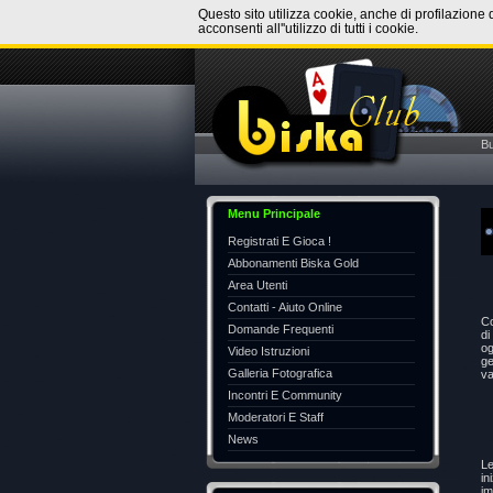
Questo sito utilizza cookie, anche di profilazione 
acconsenti all''utilizzo di tutti i cookie.
B
Menu Principale
Registrati E Gioca !
Abbonamenti Biska Gold
Area Utenti
Contatti - Aiuto Online
Co
Domande Frequenti
di
og
Video Istruzioni
ge
Galleria Fotografica
va
Incontri E Community
Moderatori E Staff
News
Le
in
im