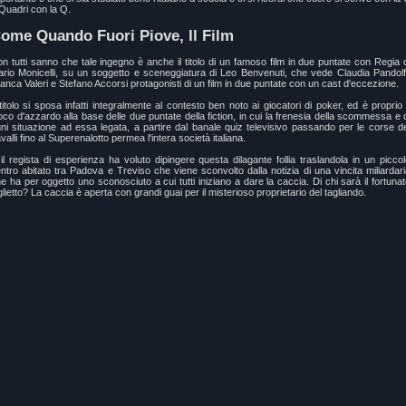
Quadri con la Q.
ome Quando Fuori Piove, Il Film
n tutti sanno che tale ingegno è anche il titolo di un famoso film in due puntate con Regia 
rio Monicelli, su un soggetto e sceneggiatura di Leo Benvenuti, che vede Claudia Pandolfi
anca Valeri e Stefano Accorsi protagonisti di un film in due puntate con un cast d'eccezione.
 titolo si sposa infatti integralmente al contesto ben noto ai giocatori di poker, ed è proprio 
oco d'azzardo alla base delle due puntate della fiction, in cui la frenesia della scommessa e 
ni situazione ad essa legata, a partire dal banale quiz televisivo passando per le corse d
valli fino al Superenalotto permea l'intera società italiana.
il regista di esperienza ha voluto dipingere questa dilagante follia traslandola in un picco
ntro abitato tra Padova e Treviso che viene sconvolto dalla notizia di una vincita miliardar
e ha per oggetto uno sconosciuto a cui tutti iniziano a dare la caccia. Di chi sarà il fortuna
glietto? La caccia è aperta con grandi guai per il misterioso proprietario del tagliando.