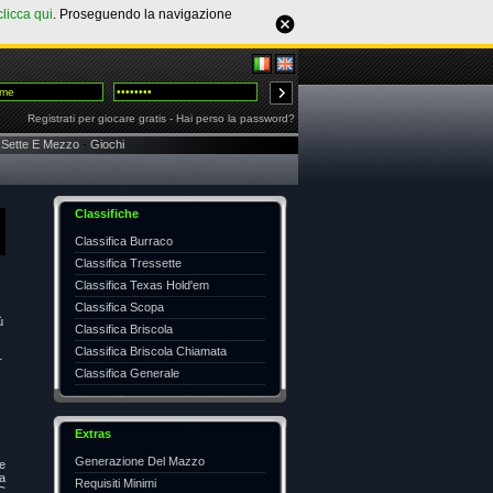
clicca qui
. Proseguendo la navigazione
Registrati per giocare gratis
-
Hai perso la password?
Sette E Mezzo
-
Giochi
Classifiche
Classifica Burraco
Classifica Tressette
Classifica Texas Hold'em
Classifica Scopa
ù
Classifica Briscola
Classifica Briscola Chiamata
r
Classifica Generale
Extras
Generazione Del Mazzo
e
sa
Requisiti Minimi
 C