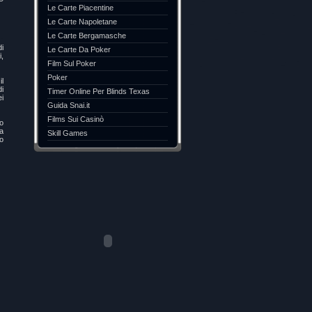
Le Carte Piacentine
Le Carte Napoletane
Le Carte Bergamasche
di
Le Carte Da Poker
,
Film Sul Poker
Poker
il
di
Timer Online Per Blinds Texas
ei
Guida Snai.it
Films Sui Casinò
lo
ia
Skill Games
to