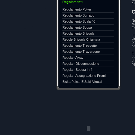
Regolamenti
e 
Regolamento Poker
C
Regolamento Burraco
No
Regolamento Scala 40
Ma
Regolamento Scopa
Fr
Regolamento Briscola
Il
gi
Regole Briscola Chiamata
og
Regolamento Tressette
ca
Regolamento Traversone
E 
ce
Regola - Away
ch
Regola - Disconnessione
bi
Regola - Seduta In 4
Regola - Assegnazione Premi
Biska Points E Soldi Virtuali