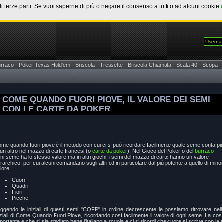
di terze parti. Se vuoi saperne di più o negare il consenso a tutti o ad alcuni cookie
urraco
-
Poker Texas Hold'em
-
Briscola
-
Tressette
-
Briscola Chiamata
-
Scala 40
-
Scopa
-
COME QUANDO FUORI PIOVE, IL VALORE DEI SEMI
CON LE CARTE DA POKER.
me quando fuori piove è il metodo con cui ci si può ricordare facilmente quale seme conta pi
 un altro nel mazzo di carte francesi (o
carte da poker
). Nel Gioco del Poker o del
burraco
ni seme ha lo stesso valore ma in altri giochi, i semi del mazzo di carte hanno un valore
rarchico, per cui alcuni comandano sugli altri ed in particolare dal più potente a quello di mino
lore:
Cuori
Quadri
Fiori
Picche
ggendo le iniziali di questi semi "CQFP" in ordine decrescente le possiamo ritrovare nell
iziali di Come Quando Fuori Piove, ricordando così facilmente il valore di ogni seme. La co
portante è che si sia studiato bene l'italiano a scuola e ci si ricordi che cuore si scrive con la