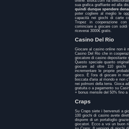
online. Biska.com ha selezionato
sua grafica graffiante ed alla dis
quindi dunque spendere dena
poter cogliere al meglio le opp
capacità nei giochi di carte 
Tropez in cooperazione con 
cominciare a giocare con soldi 
riceverai 3000€ gratis.
Casino Del Rio
Giocare al casino online non è ma
Casino Del Rio che in coopera
giocatore di casino depositante 
Questo speciale quanto originale
giocare ad oltre 110 giochi 
incrementare le proprie probabil
gioco. È l'ora di giocare in ma
boccata d'aria al mondo e non c'
nei polmoni della terra. Gioca ad
gratuita o a pagamento su Casino
+ bonus mensile del 50% fino a 
Craps
Su Craps siete i benvenuti a gi
100 giochi di casino avete dire
disporre di un portafoglio grazi
giocatori. Ecco a voi un buon ria
su Craps: 8 versioni di giochi d