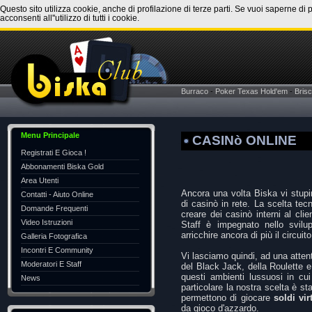
Questo sito utilizza cookie, anche di profilazione di terze parti. Se vuoi saperne di 
acconsenti all''utilizzo di tutti i cookie.
Burraco
-
Poker Texas Hold'em
-
Brisc
Menu Principale
CASINò ONLINE
Registrati E Gioca !
Abbonamenti Biska Gold
Area Utenti
Ancora una volta Biska vi stupi
Contatti - Aiuto Online
di casinò in rete. La scelta tec
Domande Frequenti
creare dei casinò interni al cli
Video Istruzioni
Staff è impegnato nello svilup
arricchire ancora di più il circuit
Galleria Fotografica
Incontri E Community
Vi lasciamo quindi, ad una atten
Moderatori E Staff
del Black Jack, della Roulette e d
questi ambienti lussuosi in cui 
News
particolare la nostra scelta è st
permettono di giocare
soldi vir
da gioco d'azzardo.