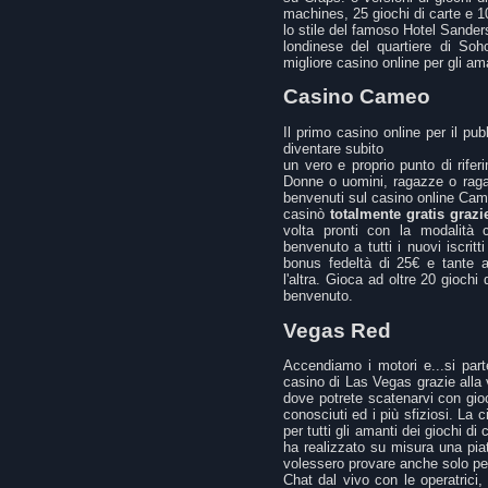
machines, 25 giochi di carte e 10 
lo stile del famoso Hotel Sande
londinese del quartiere di So
migliore casino online per gli ama
Casino Cameo
Il primo casino online per il pub
diventare subito
un vero e proprio punto di rifer
Donne o uomini, ragazze o ragazz
benvenuti sul casino online Cameo
casinò
totalmente gratis grazi
volta pronti con la modalità 
benvenuto a tutti i nuovi iscrit
bonus fedeltà di 25€ e tante al
l'altra. Gioca ad oltre 20 gioch
benvenuto.
Vegas Red
Accendiamo i motori e...si parte
casino di Las Vegas grazie alla v
dove potrete scatenarvi con gioca
conosciuti ed i più sfiziosi. La
per tutti gli amanti dei giochi d
ha realizzato su misura una piat
volessero provare anche solo per 
Chat dal vivo con le operatrici