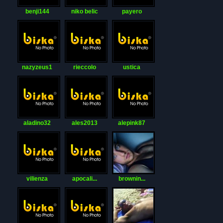
benji144
niko belic
payero
nazyzeus1
rieccolo
ustica
aladino32
ales2013
alepink87
vilienza
apocali...
brownin...