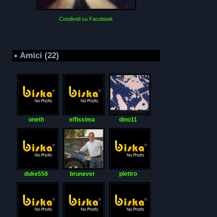
Condividi su Facebook
Amici (22)
oneth
effissima
dino11
duke558
brunever
plettro