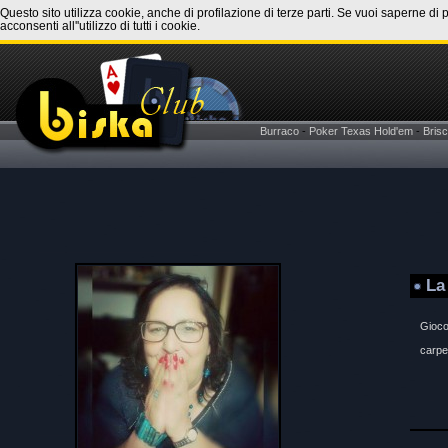
Questo sito utilizza cookie, anche di profilazione di terze parti. Se vuoi saperne di 
acconsenti all''utilizzo di tutti i cookie.
Burraco
-
Poker Texas Hold'em
-
Brisc
La
Gioco
carpe