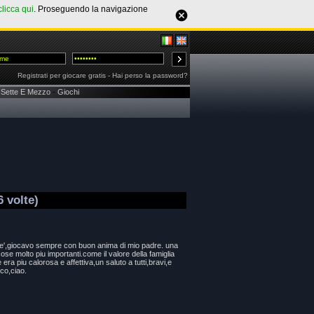
clicca qui
. Proseguendo la navigazione
Registrati per giocare gratis
-
Hai perso la password?
Sette E Mezzo
-
Giochi
 volte)
che',giocavo sempre con buon anima di mio padre. una
e molto piu importanti.come il valore della famiglia
era piu calorosa e affettiva,un saluto a tutti,bravi,e
co,ciao.