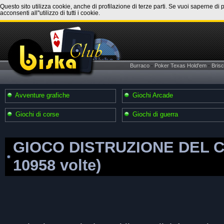
Questo sito utilizza cookie, anche di profilazione di terze parti. Se vuoi saperne di 
acconsenti all''utilizzo di tutti i cookie.
Burraco
-
Poker Texas Hold'em
-
Brisc
Avventure grafiche
Giochi Arcade
Giochi di corse
Giochi di guerra
GIOCO DISTRUZIONE DEL C
10958 volte)