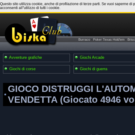
Questo sito utilizza cookie, anche di profilazione di terze parti. Se vuoi saperne di 
acconsenti all''utilizzo di tutti i cookie.
Burraco
-
Poker Texas Hold'em
-
Brisc
Avventure grafiche
Giochi Arcade
Giochi di corse
Giochi di guerra
GIOCO DISTRUGGI L'AUTO
VENDETTA (Giocato 4946 vol