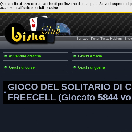
Questo sito utilizza cookie, anche di profilazione di terze parti. Se vuoi saperne di 
acconsenti all''utilizzo di tutti i cookie.
Burraco
-
Poker Texas Hold'em
-
Brisc
Avventure grafiche
Giochi Arcade
Giochi di corse
Giochi di guerra
GIOCO DEL SOLITARIO DI 
FREECELL (Giocato 5844 vol