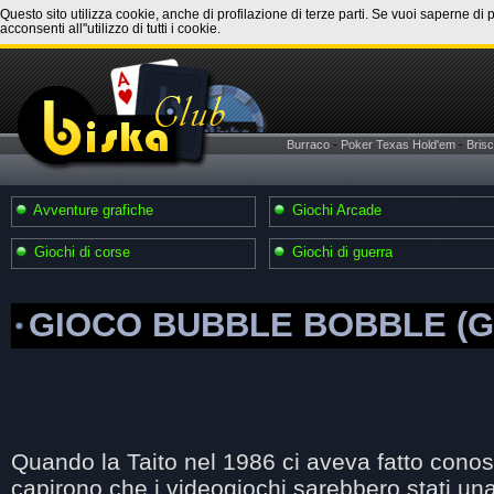
Questo sito utilizza cookie, anche di profilazione di terze parti. Se vuoi saperne di 
acconsenti all''utilizzo di tutti i cookie.
Burraco
-
Poker Texas Hold'em
-
Brisc
Avventure grafiche
Giochi Arcade
Giochi di corse
Giochi di guerra
GIOCO BUBBLE BOBBLE (Gio
Quando la Taito nel 1986 ci aveva fatto conos
capirono che i videogiochi sarebbero stati una