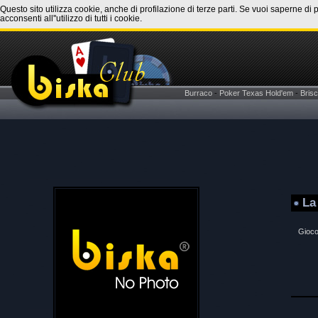
Questo sito utilizza cookie, anche di profilazione di terze parti. Se vuoi saperne di 
acconsenti all''utilizzo di tutti i cookie.
Burraco
-
Poker Texas Hold'em
-
Brisc
La
Gioco