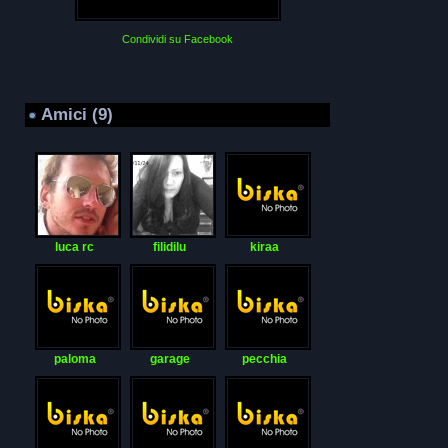
Condividi su Facebook
Amici (9)
luca rc
filidilu
kiraa
paloma
garage
pecchia