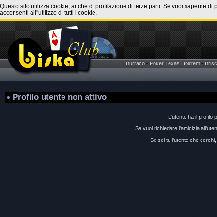
Questo sito utilizza cookie, anche di profilazione di terze parti. Se vuoi saperne di 
acconsenti all''utilizzo di tutti i cookie.
Burraco
-
Poker Texas Hold'em
-
Brisc
Profilo utente non attivo
L'utente ha il profilo 
Se vuoi richiedere l'amicizia all'ut
Se sei tu l'utente che cerchi, 