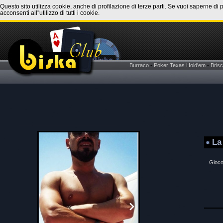
Questo sito utilizza cookie, anche di profilazione di terze parti. Se vuoi saperne di 
acconsenti all''utilizzo di tutti i cookie.
Burraco
-
Poker Texas Hold'em
-
Brisc
La
Gioco