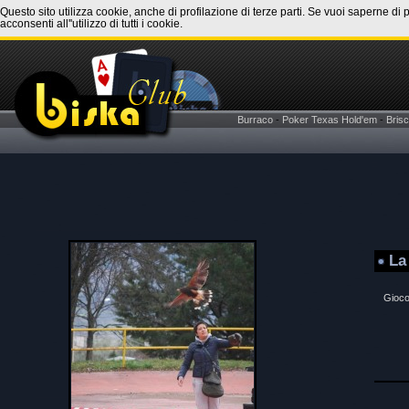
Questo sito utilizza cookie, anche di profilazione di terze parti. Se vuoi saperne di 
acconsenti all''utilizzo di tutti i cookie.
Burraco
-
Poker Texas Hold'em
-
Brisc
La
Gioco