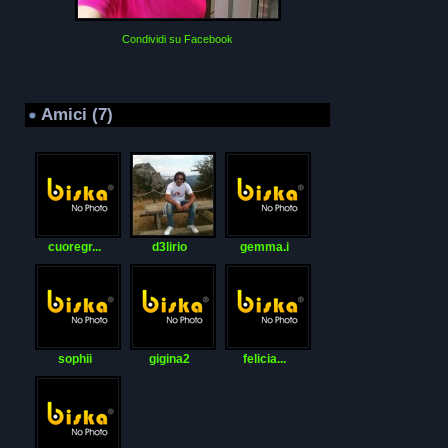
Condividi su Facebook
Amici (7)
cuoregr...
d3lirio
gemma.i
sophii
gigina2
felicia...