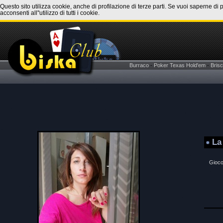
Questo sito utilizza cookie, anche di profilazione di terze parti. Se vuoi saperne di 
acconsenti all''utilizzo di tutti i cookie.
Burraco
-
Poker Texas Hold'em
-
Brisc
La
Gioco 