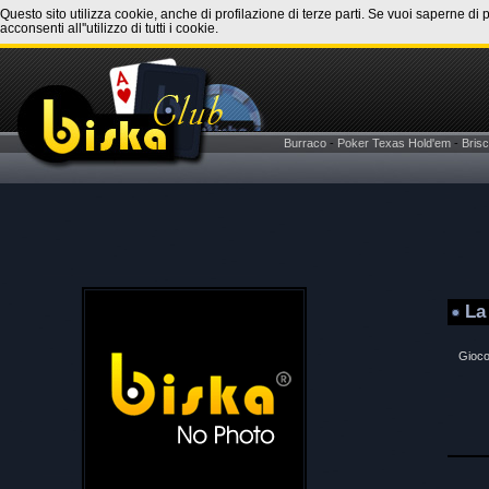
Questo sito utilizza cookie, anche di profilazione di terze parti. Se vuoi saperne di 
acconsenti all''utilizzo di tutti i cookie.
Burraco
-
Poker Texas Hold'em
-
Brisc
La
Gioco 