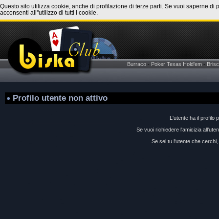
Questo sito utilizza cookie, anche di profilazione di terze parti. Se vuoi saperne di 
acconsenti all''utilizzo di tutti i cookie.
Burraco
-
Poker Texas Hold'em
-
Brisc
Profilo utente non attivo
L'utente ha il profilo 
Se vuoi richiedere l'amicizia all'ut
Se sei tu l'utente che cerchi, 