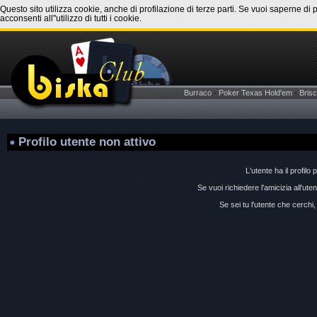
Questo sito utilizza cookie, anche di profilazione di terze parti. Se vuoi saperne di 
acconsenti all''utilizzo di tutti i cookie.
Burraco
-
Poker Texas Hold'em
-
Brisc
Profilo utente non attivo
L'utente ha il profilo 
Se vuoi richiedere l'amicizia all'ut
Se sei tu l'utente che cerchi, 