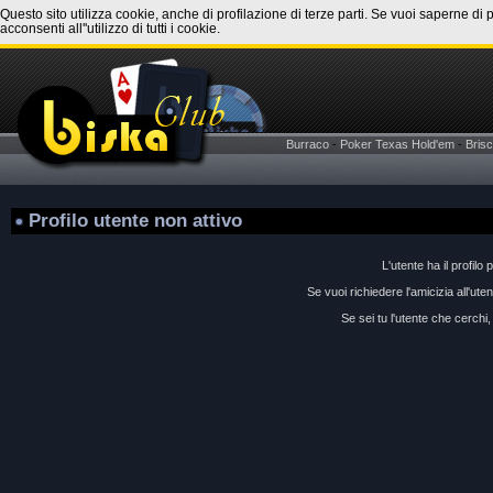
Questo sito utilizza cookie, anche di profilazione di terze parti. Se vuoi saperne di 
acconsenti all''utilizzo di tutti i cookie.
Burraco
-
Poker Texas Hold'em
-
Brisc
Profilo utente non attivo
L'utente ha il profilo 
Se vuoi richiedere l'amicizia all'ut
Se sei tu l'utente che cerchi, 