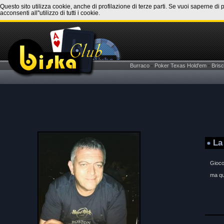
Questo sito utilizza cookie, anche di profilazione di terze parti. Se vuoi saperne di 
acconsenti all''utilizzo di tutti i cookie.
Burraco
-
Poker Texas Hold'em
-
Brisc
La
Gioco 
ma qu