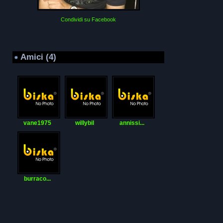
Condividi su Facebook
Amici (4)
vane1975
willybil
annissi...
burraco...