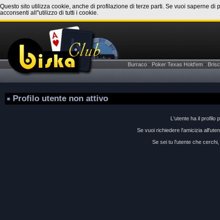
Questo sito utilizza cookie, anche di profilazione di terze parti. Se vuoi saperne di 
acconsenti all''utilizzo di tutti i cookie.
Burraco
-
Poker Texas Hold'em
-
Brisc
Profilo utente non attivo
L'utente ha il profilo 
Se vuoi richiedere l'amicizia all'ut
Se sei tu l'utente che cerchi, 