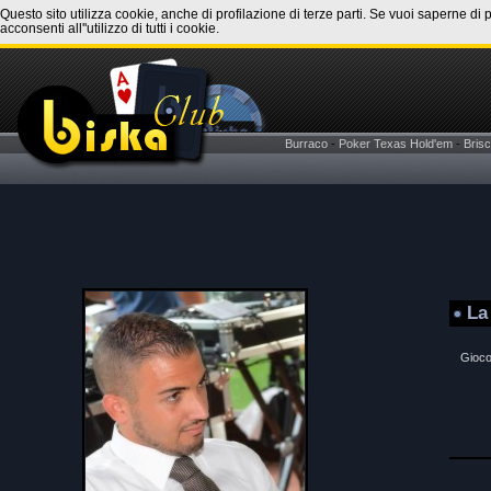
Questo sito utilizza cookie, anche di profilazione di terze parti. Se vuoi saperne di 
acconsenti all''utilizzo di tutti i cookie.
Burraco
-
Poker Texas Hold'em
-
Brisc
La
Gioco