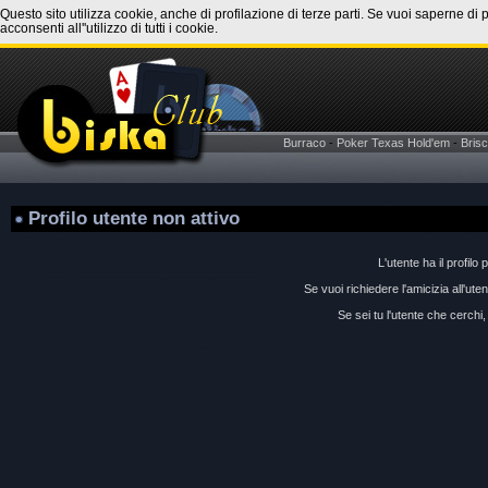
Questo sito utilizza cookie, anche di profilazione di terze parti. Se vuoi saperne di 
acconsenti all''utilizzo di tutti i cookie.
Burraco
-
Poker Texas Hold'em
-
Brisc
Profilo utente non attivo
L'utente ha il profilo 
Se vuoi richiedere l'amicizia all'ut
Se sei tu l'utente che cerchi, 