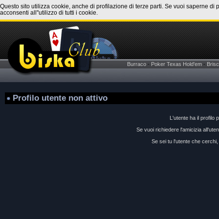
Questo sito utilizza cookie, anche di profilazione di terze parti. Se vuoi saperne di 
acconsenti all''utilizzo di tutti i cookie.
Burraco
-
Poker Texas Hold'em
-
Brisc
Profilo utente non attivo
L'utente ha il profilo 
Se vuoi richiedere l'amicizia all'ut
Se sei tu l'utente che cerchi, 