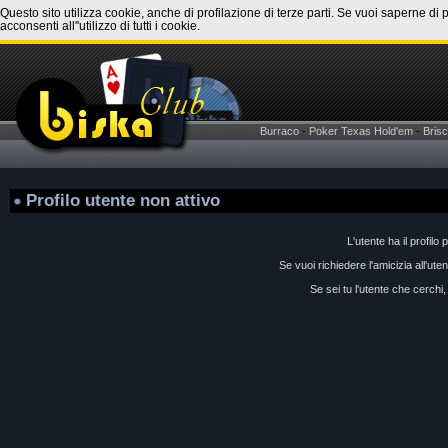
Questo sito utilizza cookie, anche di profilazione di terze parti. Se vuoi saperne di 
acconsenti all''utilizzo di tutti i cookie.
Burraco
-
Poker Texas Hold'em
-
Brisc
Profilo utente non attivo
L'utente ha il profilo 
Se vuoi richiedere l'amicizia all'ut
Se sei tu l'utente che cerchi, 