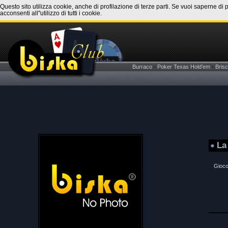
Questo sito utilizza cookie, anche di profilazione di terze parti. Se vuoi saperne di 
acconsenti all''utilizzo di tutti i cookie.
Burraco
-
Poker Texas Hold'em
-
Brisc
La
Gioco 