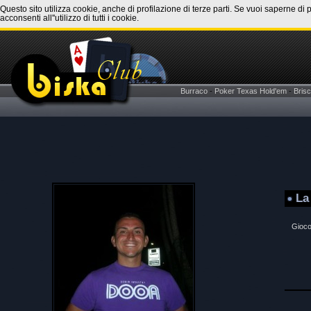
Questo sito utilizza cookie, anche di profilazione di terze parti. Se vuoi saperne di 
acconsenti all''utilizzo di tutti i cookie.
Burraco
-
Poker Texas Hold'em
-
Brisc
La
Gioco