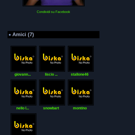
Condividi su Facebook
Amici (7)
giovann...
liscio ...
stallone46
nello l...
snowbart
montino