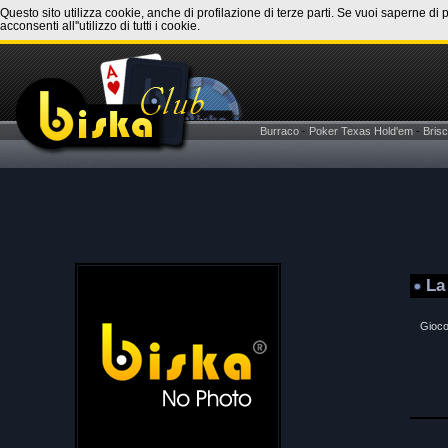
Questo sito utilizza cookie, anche di profilazione di terze parti. Se vuoi saperne di 
acconsenti all''utilizzo di tutti i cookie.
Burraco
-
Poker Texas Hold'em
-
Brisc
La
Gioco 