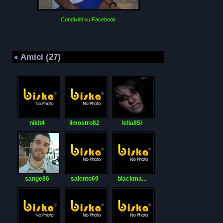
Condividi su Facebook
Amici (27)
nikit4
ilmostro82
lella85l
sange86
salento69
blackma...