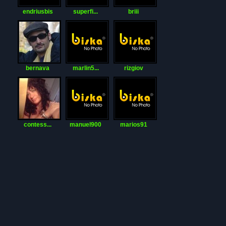
endriusbis
superfi...
briii
bernava
marlin5...
rizgiov
contess...
manuel900
marios91