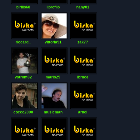
birillo68
iiprofilo
nany01
riccard...
vittoria51
zak77
vstrom82
mario25
lbruce
cocco2000
musicman
arnol