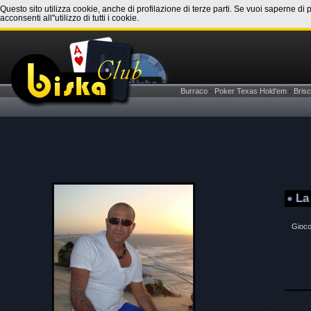
Questo sito utilizza cookie, anche di profilazione di terze parti. Se vuoi saperne di 
acconsenti all''utilizzo di tutti i cookie.
Burraco
-
Poker Texas Hold'em
-
Brisc
La
Gioco 