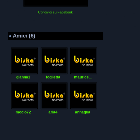
Condividi su Facebook
Amici (6)
gianna1
foglietta
maurice...
mocio72
aria4
annagua