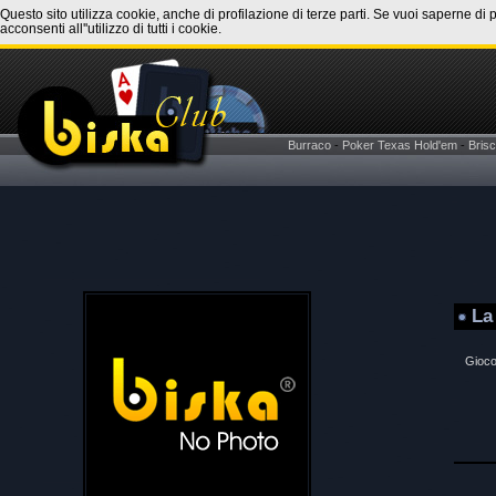
Questo sito utilizza cookie, anche di profilazione di terze parti. Se vuoi saperne di 
acconsenti all''utilizzo di tutti i cookie.
Burraco
-
Poker Texas Hold'em
-
Brisc
La
Gioco