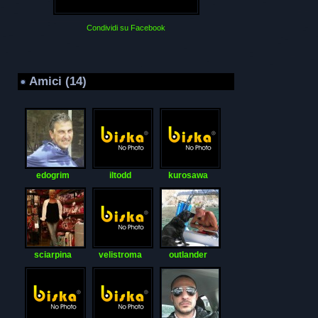
Condividi su Facebook
Amici (14)
edogrim
iltodd
kurosawa
sciarpina
velistroma
outlander