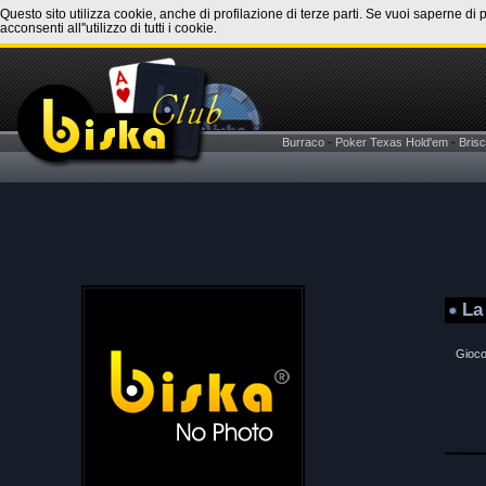
Questo sito utilizza cookie, anche di profilazione di terze parti. Se vuoi saperne di 
acconsenti all''utilizzo di tutti i cookie.
Burraco
-
Poker Texas Hold'em
-
Brisc
La
Gioco 