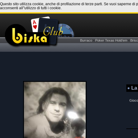
Questo sito utilizza cookie, anche di profilazione di terze parti. Se vuoi saperne di 
acconsenti all''utilizzo di tutti i cookie.
Burraco
-
Poker Texas Hold'em
-
Brisc
La
Gioco 