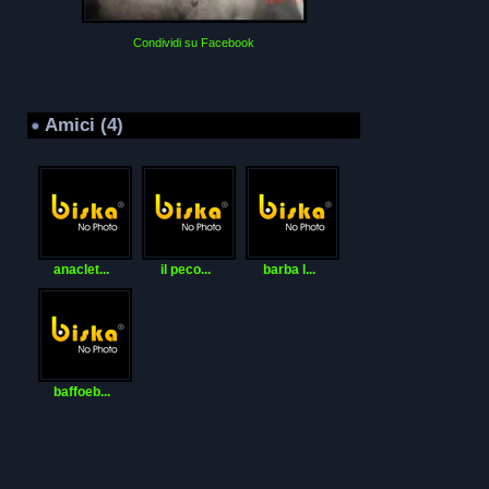
Condividi su Facebook
Amici (4)
anaclet...
il peco...
barba l...
baffoeb...