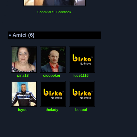
Condividi su Facebook
Amici (6)
pina18
cicopoker
luce1116
isyde
thelady
becool