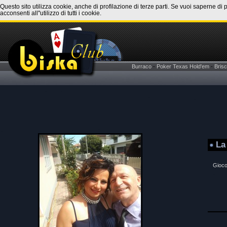
Questo sito utilizza cookie, anche di profilazione di terze parti. Se vuoi saperne di 
acconsenti all''utilizzo di tutti i cookie.
Burraco
-
Poker Texas Hold'em
-
Brisc
La
Gioco 