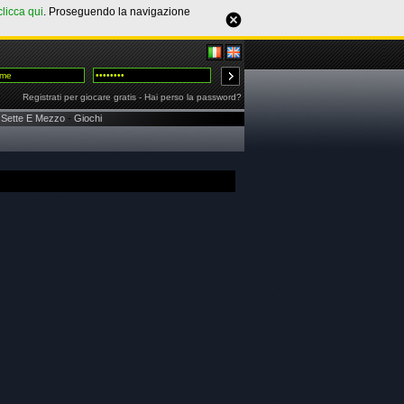
clicca qui
. Proseguendo la navigazione
Registrati per giocare gratis
-
Hai perso la password?
Sette E Mezzo
-
Giochi