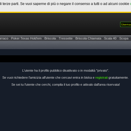
di terze parti. Se vuoi saperne di più o negare il consenso a tutti o ad alcuni cookie
urraco
-
Poker Texas Hold'em
-
Briscola
-
Tressette
-
Briscola Chiamata
-
Scala 40
-
Scopa
-
L'utente ha il profilo pubblico disattivato o in modalità "privato".
Se vuoi richiedere l'amicizia all'utente che cercavi entra in biska e
registrati
gratuitamente.
Se sei tu l'utente che cerchi, compila il tuo profilo e attivalo dall'area riservata!